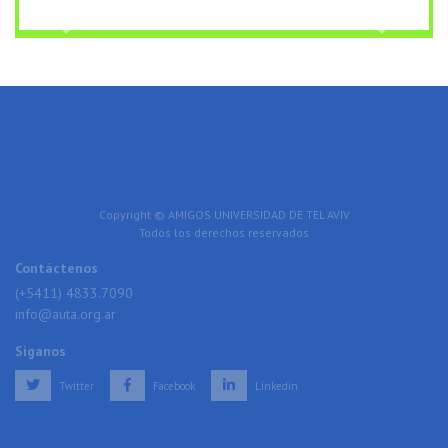
Previous
Next
Copyright © AMIGOS UNIVERSIDAD DE TEL AVIV
Todos los derechos reservados
Contáctenos
(+5411) 4833.7090
info@auta.org.ar
Síganos
Twitter
Facebook
Linkedin