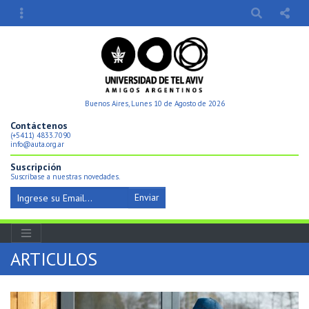
Buenos Aires, Lunes 10 de Agosto de 2026
Contáctenos
(+5411) 4833.7090
info@auta.org.ar
Suscripción
Suscríbase a nuestras novedades.
Enviar
ARTICULOS