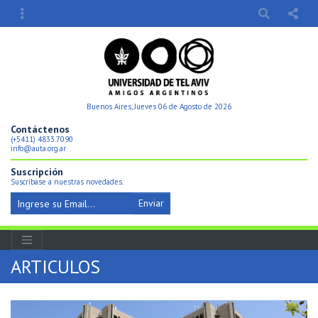
Buenos Aires, Jueves 06 de Agosto de 2026
Contáctenos
(+5411) 4833.7090
info@auta.org.ar
Suscripción
Suscríbase a nuestras novedades.
Enviar
ARTICULOS